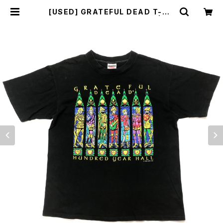
[USED] GRATEFUL DEAD T-SH
IRT HUNDRED YEAR HALL | su
nlight