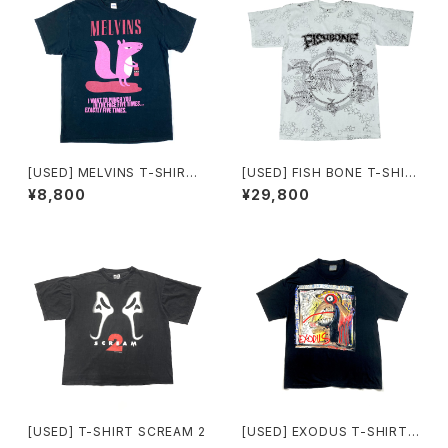
[USED] MELVINS T-SHIRT
[USED] FISH BONE T-SHIR
PUNCH YOU
T PUSHEAD DESIGN
¥8,800
¥29,800
[USED] T-SHIRT SCREAM 2
[USED] EXODUS T-SHIRT F
orce of Habit Ralph Stead