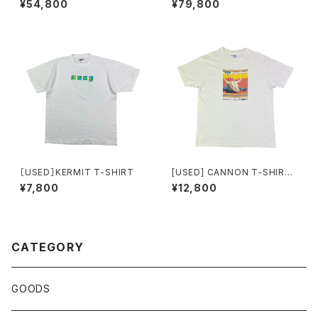
¥54,800
¥79,800
man
［USED］KERMIT T-SHIRT
[USED] CANNON T-SHIRT
ARTS & LETTERS
¥7,800
¥12,800
CATEGORY
GOODS