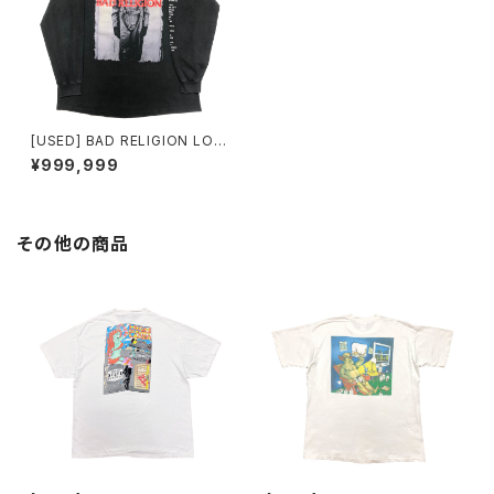
[USED] BAD RELIGION LON
G SLEEVE T-SHIRT strange
¥999,999
r than fiction
その他の商品