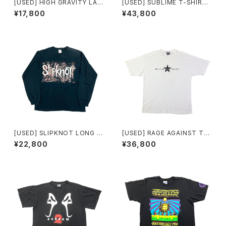
[USED] HIGH GRAVITY LAG
[USED] SUBLIME T-SHIRT
ER T-SHIRT kozik design
drunk clown by ortiz
¥17,800
¥43,800
[USED] SLIPKNOT LONG S
[USED] RAGE AGAINST TH
LEEVE T-SHIRT people=sh
E MACHINE T-SHIRT
¥22,800
¥36,800
it