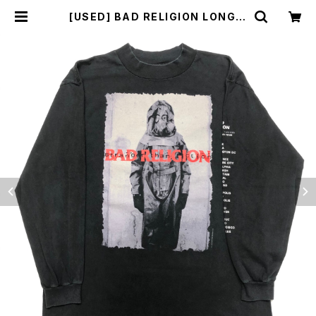
[USED] BAD RELIGION LONG S
LEEVE T-SHIRT stranger than
fiction | sunlight