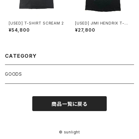
[USED] T-SHIRT SCREAM 2
[USED] JIMI HENDRIX T-SH
IRT SANFRANCISCO 1968
¥54,800
¥27,800
CATEGORY
GOODS
商品一覧に戻る
© sunlight