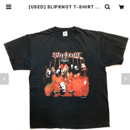
[USED] SLIPKNOT T-SHIRT 19
99 | sunlight