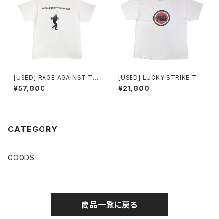
[USED] RAGE AGAINST TH
[USED] LUCKY STRIKE T-S
E MACHINE T-SHIRT
HIRT ORIGINAL
¥57,800
¥21,800
CATEGORY
GOODS
商品一覧に戻る