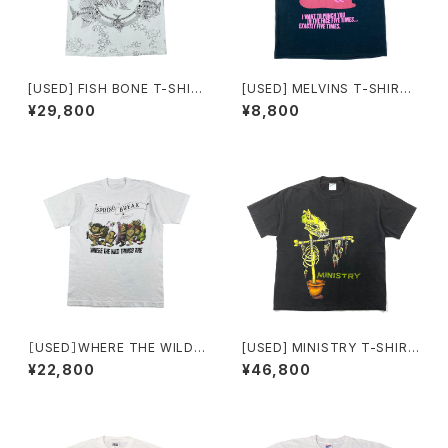
[USED] FISH BONE T-SHIR
[USED] MELVINS T-SHIRT
T PUSHEAD DESIGN
PUNCH YOU
¥29,800
¥8,800
［USED］WHERE THE WILD
[USED] MINISTRY T-SHIRT
THINGS ARE T-SHIRT
SCARECROW
¥22,800
¥46,800