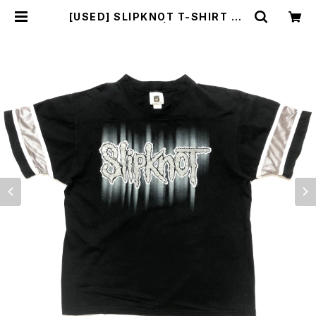
[USED] SLIPKNOT T-SHIRT 20
01 V-NECK | sunlight