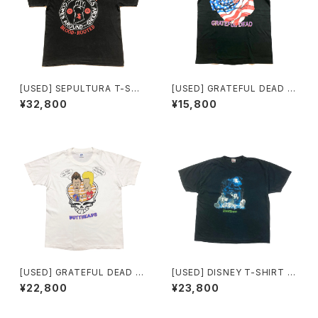
[USED] SEPULTURA T-SHI
[USED] GRATEFUL DEAD T
RT BLOOD ROOTED
-SHIRT Stars and Stripes R
¥32,800
¥15,800
OSE
[USED] GRATEFUL DEAD T
[USED] DISNEY T-SHIRT th
-SHIRT BUTTHEADS
e Haunted Mansion
¥22,800
¥23,800