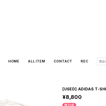
HOME
ALL ITEM
CONTACT
REC
[USED] ADIDAS T-SHI
¥8,800
残り1点