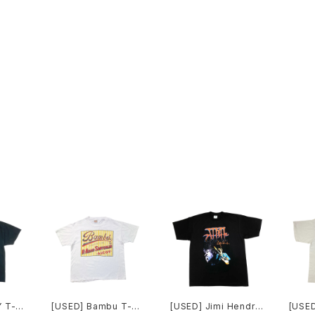
Y T-S
[USED] Bambu T-SH
[USED] Jimi Hendrix
[USE