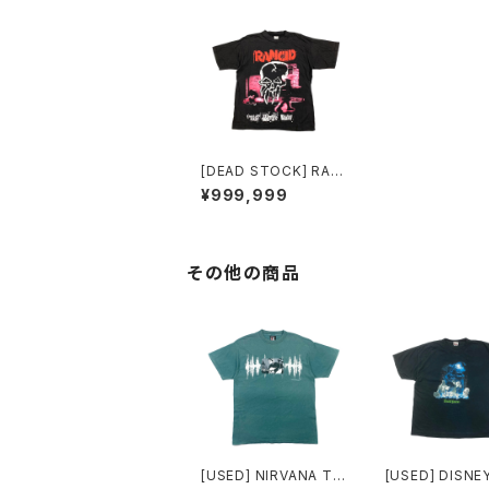
[DEAD STOCK] RAN
CID T-SHIRT Life W
¥999,999
on’t Wait
その他の商品
[USED] NIRVANA T-
[USED] DISNE