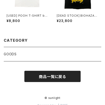
[USED] POOH T-SHIRT bo
[DEAD STOCK] BIOHAZAR
otleg nike
D T-SHIRT WHAT MAKES U
¥8,800
¥23,800
S TICK ?
CATEGORY
GOODS
商品一覧に戻る
© sunlight