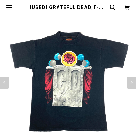
[USED] GRATEFUL DEAD T-SH
IRT SPRING TOUR 1993 | sunli
ght