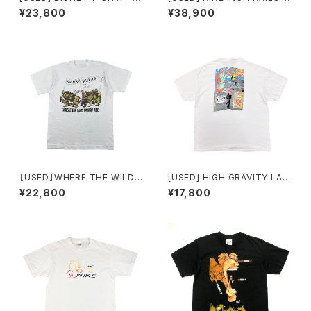
e Haunted Mansion
-SHIRT
¥23,800
¥38,900
［USED］WHERE THE WILD
[USED] HIGH GRAVITY LAG
THINGS ARE T-SHIRT
ER T-SHIRT kozik design
¥22,800
¥17,800