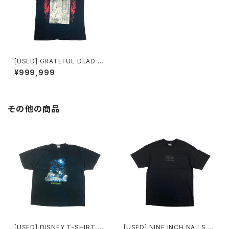
[USED] GRATEFUL DEAD T
-SHIRT SPRING TOUR 199
¥999,999
3
その他の商品
[USED] DISNEY T-SHIRT th
[USED] NINE INCH NAILS T