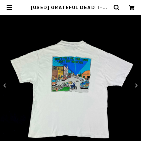
[USED] GRATEFUL DEAD T-SH
IRT TOURS “Я” US TOUR ´95 |
sunlight