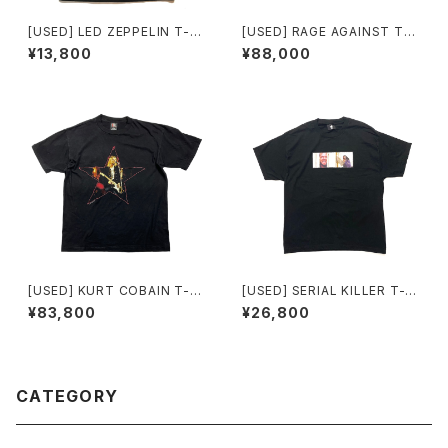
[USED] LED ZEPPELIN T-S
[USED] RAGE AGAINST TH
HIRT The Battle of Evermo
E MACHINE T-SHIRT North
¥13,800
¥88,000
re
American Tour 1997
[USED] KURT COBAIN T-S
[USED] SERIAL KILLER T-S
HIRT
HIRT The Shining
¥83,800
¥26,800
CATEGORY