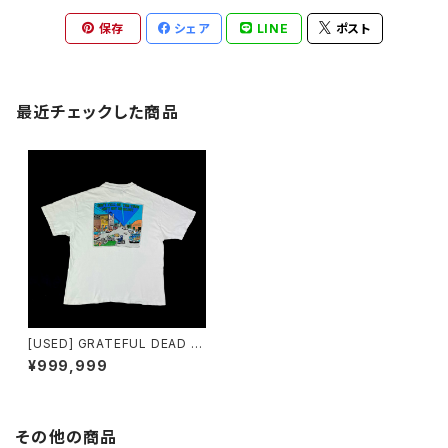
保存
シェア
LINE
ポスト
最近チェックした商品
[USED] GRATEFUL DEAD T
-SHIRT TOURS “Я” US TO
¥999,999
UR ´95
その他の商品