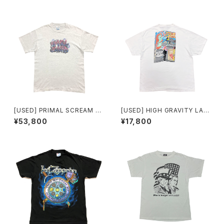
[USED] PRIMAL SCREAM T
[USED] HIGH GRAVITY LAG
-SHIRT TOUR 1994/95
ER T-SHIRT kozik design
¥53,800
¥17,800