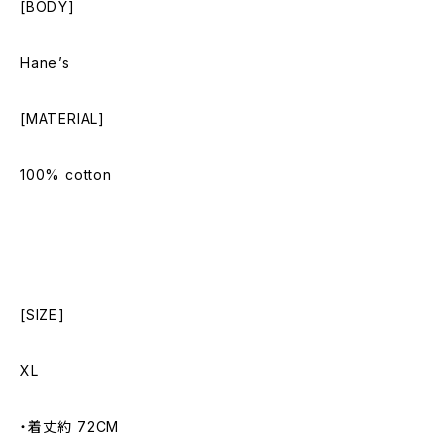
[BODY]
Hane’s
[MATERIAL]
100% cotton
[SIZE]
XL
・着丈約 72CM