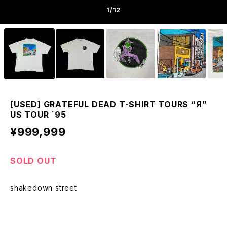
1
/12
[USED] GRATEFUL DEAD T-SHIRT TOURS “Я”
US TOUR ´95
¥999,999
SOLD OUT
shakedown street