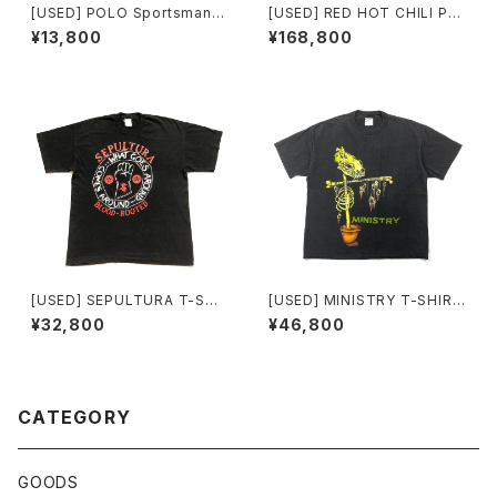
[USED] POLO Sportsman T
[USED] RED HOT CHILI PE
-SHIRT ralph lauren
PPERS T-SHIRT KOZIK
¥13,800
¥168,800
[USED] SEPULTURA T-SHI
[USED] MINISTRY T-SHIRT
RT BLOOD ROOTED
SCARECROW
¥32,800
¥46,800
CATEGORY
GOODS