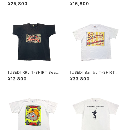
EY T-SHIRT Time Will Tell
¥25,800
¥16,800
[USED] RRL T-SHIRT Seas
[USED] Bambu T-SHIRT R・
ons greetings
ABAD SANTDNJA
¥12,800
¥33,800