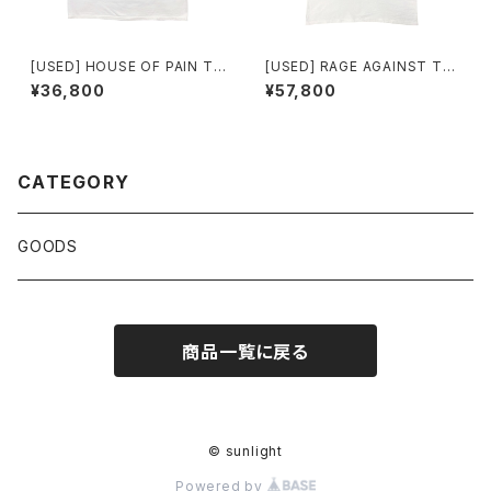
[USED] HOUSE OF PAIN T-
[USED] RAGE AGAINST TH
SHIRT LIQUOR STORE WO
E MACHINE T-SHIRT
¥36,800
¥57,800
RLD TOUR
CATEGORY
GOODS
商品一覧に戻る
© sunlight
Powered by