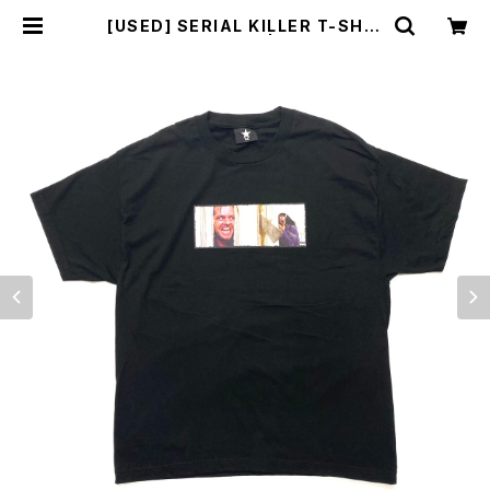
[USED] SERIAL KILLER T-SHIR
T The Shining | sunlight