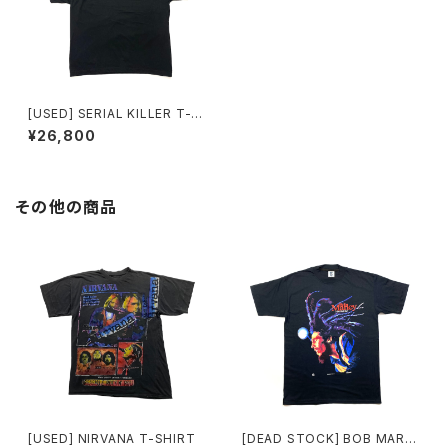
[USED] SERIAL KILLER T-S
HIRT The Shining
¥26,800
その他の商品
[USED] NIRVANA T-SHIRT
[DEAD STOCK] BOB MARL