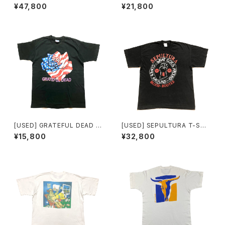
ERFECT DRUG
SHIRT ERNIE
¥47,800
¥21,800
[USED] GRATEFUL DEAD T
[USED] SEPULTURA T-SHI
-SHIRT Stars and Stripes R
RT BLOOD ROOTED
¥15,800
¥32,800
OSE