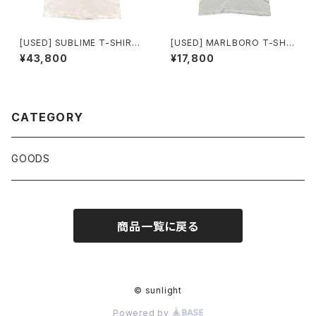
[USED] SUBLIME T-SHIRT
[USED] MARLBORO T-SHIR
drunk clown by ortiz
T BUFFALO
¥43,800
¥17,800
CATEGORY
GOODS
商品一覧に戻る
© sunlight
Powered by