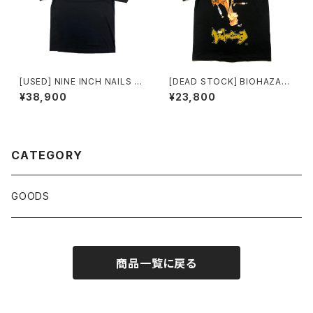
[USED] NINE INCH NAILS T
[DEAD STOCK] BIOHAZAR
-SHIRT
D T-SHIRT WHAT MAKES U
¥38,900
¥23,800
S TICK ?
CATEGORY
GOODS
商品一覧に戻る