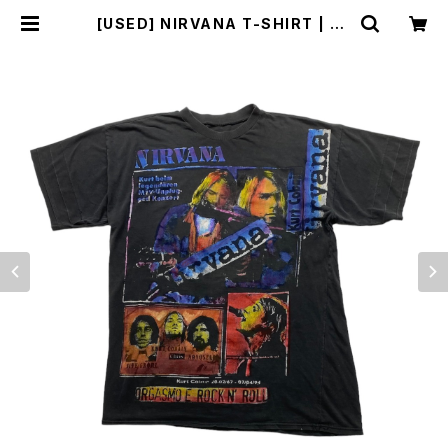
[USED] NIRVANA T-SHIRT | su
nlight