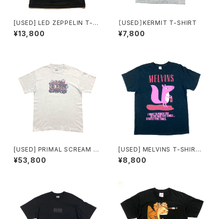
[USED] LED ZEPPELIN T-S
［USED］KERMIT T-SHIRT
HIRT The Battle of Evermo
¥13,800
¥7,800
re
[USED] PRIMAL SCREAM T
[USED] MELVINS T-SHIRT
-SHIRT TOUR 1994/95
PUNCH YOU
¥53,800
¥8,800