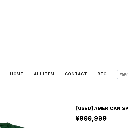
HOME
ALL ITEM
CONTACT
REC
［USED］AMERICAN SPI
¥999,999