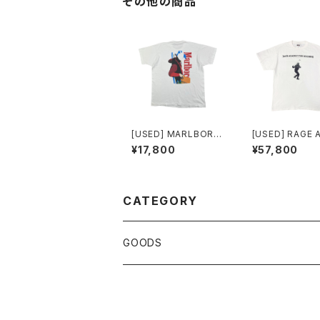
その他の商品
[USED] MARLBORO
[USED] RAGE 
T-SHIRT COWBOY
ST THE MACH
¥17,800
¥57,800
-SHIRT
CATEGORY
GOODS