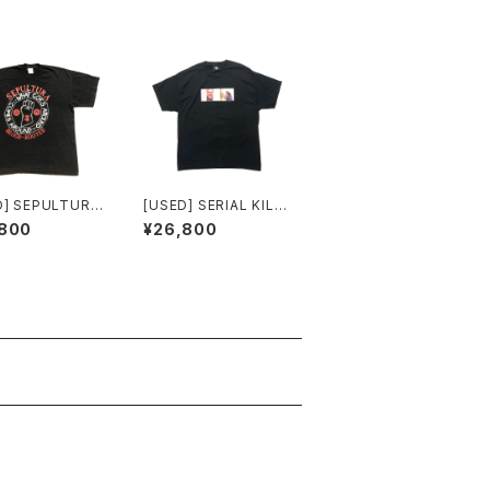
D] SEPULTURA
[USED] SERIAL KILL
IRT BLOOD RO
ER T-SHIRT The Shi
,800
¥26,800
D
ning