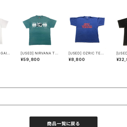
AGAIN
[USED] NIRVANA T-
[USED] OZRIC TENT
[USE
INE T
SHIRT Kurt Cobain
ACLES T-SHIRT LO
T-SH
¥59,800
¥8,800
¥32
GO
OTE
商品一覧に戻る