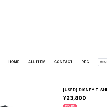
HOME
ALL ITEM
CONTACT
REC
[USED] DISNEY T-SH
¥23,800
残り1点