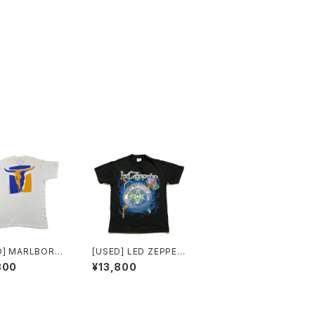
BORO
[USED] LED ZEPPELI
IRT BUFFALO
N T-SHIRT The Batt
800
¥13,800
le of Evermore