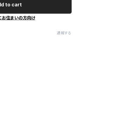
d to cart
にお住まいの方向け
通報する