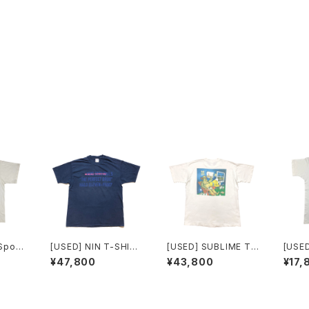
Sport
[USED] NIN T-SHIR
[USED] SUBLIME T-
[USED] MARL
 ralph
T THE PERFECT DR
SHIRT drunk clown
T-SH
¥47,800
¥43,800
¥17,
UG
by ortiz