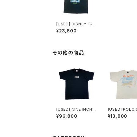
[USED] DISNEY T-S
HIRT the Haunted M
¥23,800
ansion
その他の商品
[USED] NINE INCH N
[USED] POLO 
AILS T-SHIRT
sman T-SHIRT
¥96,800
¥13,800
lauren