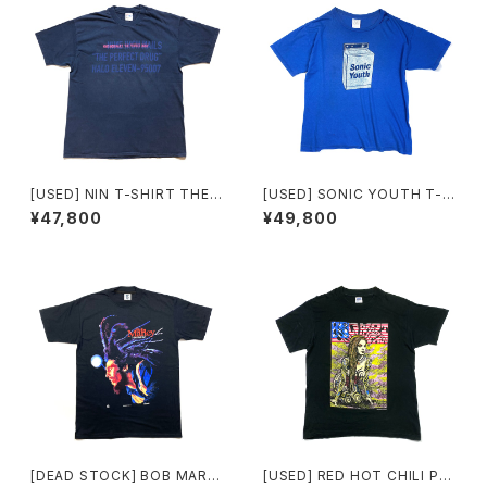
[USED] NIN T-SHIRT THE P
[USED] SONIC YOUTH T-S
ERFECT DRUG
HIRT WASHING MACHINE
¥47,800
¥49,800
[DEAD STOCK] BOB MARL
[USED] RED HOT CHILI PE