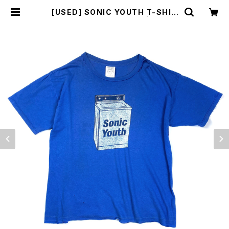
[USED] SONIC YOUTH T-SHIR
T WASHING MACHINE | sunlig
ht