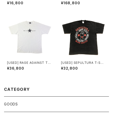
EY T-SHIRT Time Will Tell
PPERS T-SHIRT KOZIK
¥16,800
¥168,800
[USED] RAGE AGAINST TH
[USED] SEPULTURA T-SHI
E MACHINE T-SHIRT
RT BLOOD ROOTED
¥36,800
¥32,800
CATEGORY
GOODS